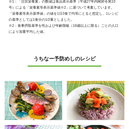
※1：「注目栄養素」の数値は食品表示基準（平成27年内閣府令第10
号）による「栄養素等表示基準値※2」に基づいて考案しています。
「栄養素等表示基準値」の値を1日3食で均等にとると想定し、1レシピ
の基準としては1食分の1/2量としました。
※2：食事摂取基準を性および年齢階級（18歳以上に限る）ごとの人口
により加重平均した値。
うちなー予防めしのレシピ