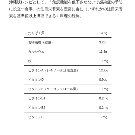
沖縄版レシピとして、「免疫機能を低下させないで感染症の予防
に役立つ食事」の注目栄養素を豊富に含む（いずれかの注目栄養
素を基準値以上摂取できる）料理の総称。
たんぱく質
13.5g
食物繊維（総量）
3.2g
カルシウム
11.3g
鉄
1.1mg
ビタミンA（レチノール活性当量）
128μg
ビタミンD
0.9μg
ビタミンE（α-トコフェロール量）
1.1mg
ビタミンB1
0.2mg
ビタミンB2
0.2mg
ビタミンC
17mg